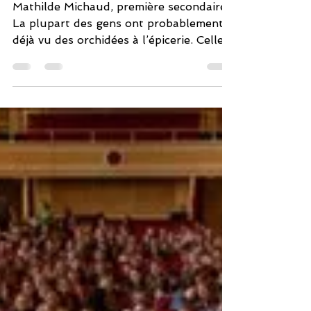
Mathilde Michaud
16 janv.
2 min de lecture
SCIENCES
Les orchidées
Mathilde Michaud, première secondaire
La plupart des gens ont probablement
déjà vu des orchidées à l’épicerie. Celles
présentées sont majoritairement des
hybrides créées par l’Homme dans des
industries, mais les orchidées comptent
plus de 25 000 espèces, réparties en
850 genres (Wikipedia, 2025). En voici 3
qui sont digne de mention ! Angraecum
sesquipedale Angraecum Crédit :
Sébastien Bouchard Les orchidées de
Darwin ont joué un rôle important dans