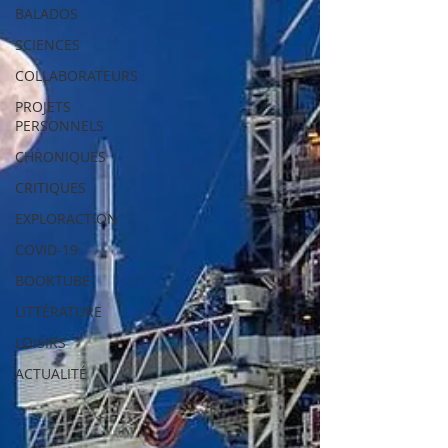
BALADOS
SCIENCES
COLLABORATEURS
PROJETS
PERSONNELS
CHRONIQUES
CRITIQUES
EXPLORACTION
COVID-19
BOOKTUBE
LITTÉRATURE
LOISIRS
ACTUALITÉ