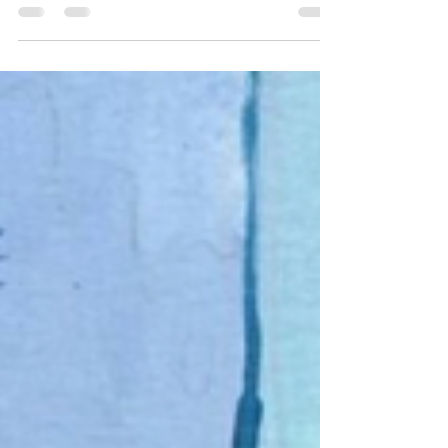
Apollo, la NASA reprend les voyages
lunaires avec l'équipe Artémis. Ils seront
les premiers au 21e siècle à voir la face
cachée de la Lune. Le 1er avril 2026, le
lancement de la mission Artemis II sera
une première étape pour confirmer si
envoyer des humains vers la Lune est
encore possible avant une éventuelle
mission vers Mars. Voici les détails de la
mission. Qui sont les astronautes ?
Quatre personnes font partis de
l'équipage envoyé en o