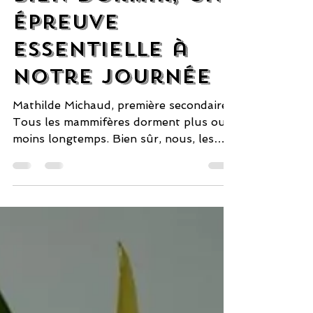
26 janv.
3 min de lecture
SCIENCES
Bien dormir, une
épreuve
essentielle à
notre journée
Mathilde Michaud, première secondaire
Tous les mammifères dorment plus ou
moins longtemps. Bien sûr, nous, les
humains, ne faisons pas exception à la
règle. Pourtant, beaucoup souffrent
d’insomnie. Pour arriver à la vaincre, il
faut d’abord comprendre comment on
dort, ce qui nuit au sommeil et qu’est-
ce qu’on peut faire pour y remédier.