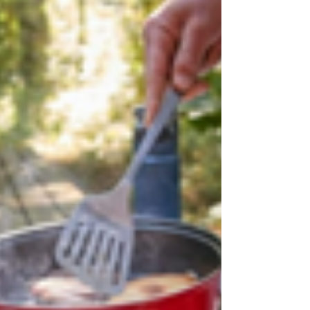
Clara D'Auteuil, troisième secondaire
Jeudi le 16 octobre, c’est au cégep de
Rimouski que se déroulait la 25 e
édition de l’évènement Les filles et les
sciences… un DUO électrisant ! Au
total, 215 1 filles étaient présentes ! Et
30 de celles-ci venais de l’ESRDL (école
secondaire de Rivière-du-Loup) De
nombreux ateliers étaient organisés sur
des sujets variés comme l’intelligence
artificielle ou le génie du bâtiment. En
tout 14 activités différente étais
proposée. Il y av