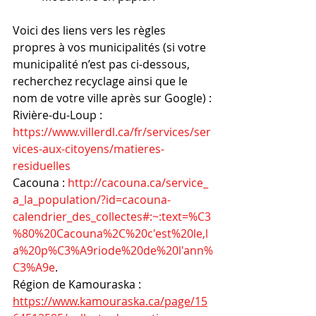
Voici des liens vers les règles 
propres à vos municipalités (si votre 
municipalité n’est pas ci-dessous, 
recherchez recyclage ainsi que le 
nom de votre ville après sur Google) :
Rivière-du-Loup : 
https://www.villerdl.ca/fr/services/ser
vices-aux-citoyens/matieres-
residuelles
Cacouna : 
http://cacouna.ca/service_
a_la_population/?id=cacouna-
calendrier_des_collectes#:~:text=%C3
%80%20Cacouna%2C%20c'est%20le,l
a%20p%C3%A9riode%20de%20l'ann%
C3%A9e
.
Région de Kamouraska : 
https://www.kamouraska.ca/page/15