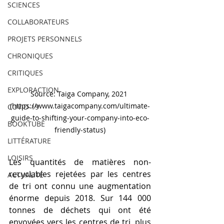
SCIENCES
COLLABORATEURS
PROJETS PERSONNELS
CHRONIQUES
CRITIQUES
EXPLORACTION
Source: Taiga Company, 2021 
(https://www.taigacompany.com/ultimate-
COVID-19
guide-to-shifting-your-company-into-eco-
BOOKTUBE
friendly-status)
LITTÉRATURE
LOISIRS
Les quantités de matières non-
recyclables rejetées par les centres 
ACTUALITÉ
de tri ont connu une augmentation 
énorme depuis 2018. Sur 144 000 
tonnes de déchets qui ont été 
envoyées vers les centres de tri, plus 