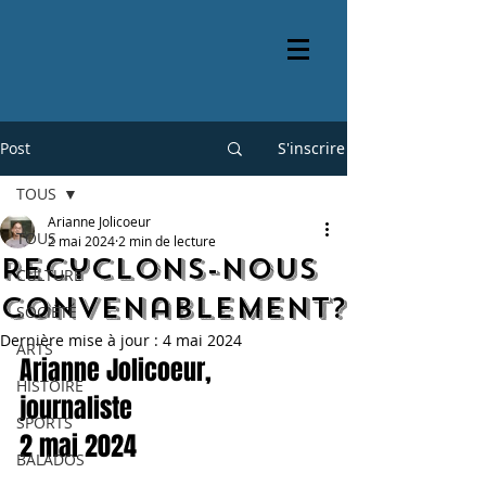
Post
S'inscrire
TOUS
Arianne Jolicoeur
TOUS
2 mai 2024
2 min de lecture
Recyclons-nous
CULTURE
convenablement?
SOCIÉTÉ
Dernière mise à jour :
4 mai 2024
ARTS
Arianne Jolicoeur, 
HISTOIRE
journaliste
SPORTS
2 mai 2024
BALADOS