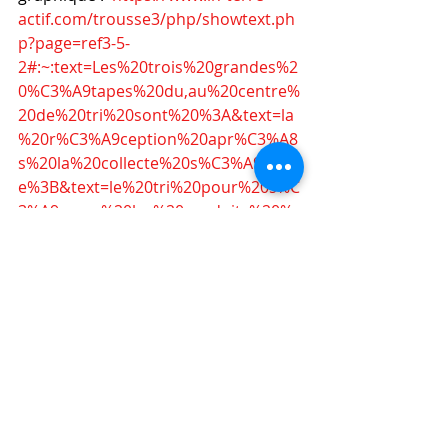
actif.com/trousse3/php/showtext.ph
p?page=ref3-5-
2#:~:text=Les%20trois%20grandes%2
0%C3%A9tapes%20du,au%20centre%
20de%20tri%20sont%20%3A&text=la
%20r%C3%A9ception%20apr%C3%A8
s%20la%20collecte%20s%C3%A9lectiv
e%3B&text=le%20tri%20pour%20s%C
3%A9parer%20les%20produits%20%
C3%A0%20valoriser%3B&text=le%20s
tockage%20et%20l'enl%C3%A8vemen
t
.
Déchet non recyclable
Par AlexandreR | Nov 25, 2023 | 
Lexique : 
https://lesjoyeuxrecycleurs.com/lexiq
ue/dechets-non-recyclables/