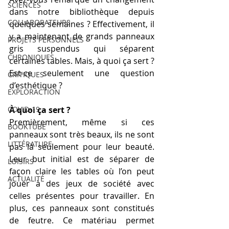
SCIENCES
dans notre bibliothèque depuis 
COLLABORATEURS
quelques semaines ? Effectivement, il 
y a maintenant de grands panneaux 
PROJETS PERSONNELS
gris suspendus qui séparent 
CHRONIQUES
certaines tables. Mais, à quoi ça sert ? 
Est-ce seulement une question 
CRITIQUES
d’esthétique ?  
EXPLORACTION
COVID-19
À quoi ça sert ?
Premièrement, même si ces 
BOOKTUBE
panneaux sont très beaux, ils ne sont 
LITTÉRATURE
pas là seulement pour leur beauté. 
Leur but initial est de séparer de 
LOISIRS
façon claire les tables où l’on peut 
ACTUALITÉ
jouer à des jeux de société avec 
celles présentes pour travailler. En 
plus, ces panneaux sont constitués 
de feutre. Ce matériau permet 