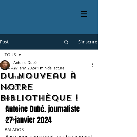
Post
S'inscrire
TOUS
Antoine Dubé
TOUS
27 janv. 2024
1 min de lecture
Du nouveau à
CULTURE
notre
SOCIÉTÉ
bibliothèque !
ARTS
Antoine Dubé. journaliste
HISTOIRE
27 janvier 2024
SPORTS
BALADOS
Avez-vous remarqué un changement 