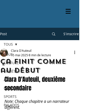
Post
S'inscrire
TOUS
Clara D'Auteuil
TOUS
15 mai 2025
8 min de lecture
Ça finit comme
CULTURE
au début
SOCIÉTÉ
Clara D'Auteuil, deuxième 
ARTS
secondaire
HISTOIRE
SPORTS
Note: Chaque chapitre a un narrateur 
BALADOS
différent.