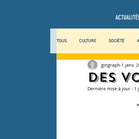
ACTUALITÉ
TOUS
CULTURE
SOCIÉTÉ
gingraph
1 janv. 
SCIENCES
COLLABORATEURS
Des V
Dernière mise à jour :
1 
EXPLORACTION
COVID-19
«