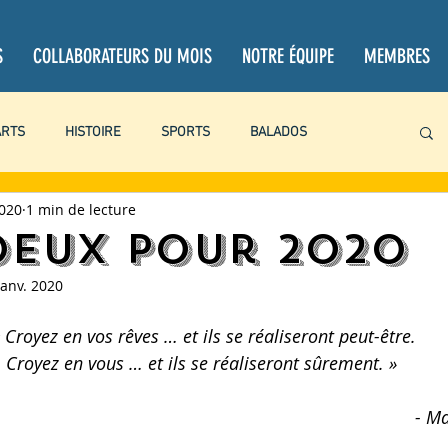
S
COLLABORATEURS DU MOIS
NOTRE ÉQUIPE
MEMBRES
ARTS
HISTOIRE
SPORTS
BALADOS
2020
1 min de lecture
PROJETS PERSONNELS
CHRONIQUES
CRITIQUES
oeux pour 2020
janv. 2020
BOOKTUBE
LITTÉRATURE
LOISIRS
ACTUALITÉ
 Croyez en vos rêves … et ils se réaliseront peut-être.
Croyez en vous … et ils se réaliseront sûrement. » 
- Ma