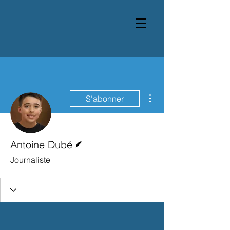
Plus d'actions
S'abonner
Écrivain
Antoine Dubé
Journaliste