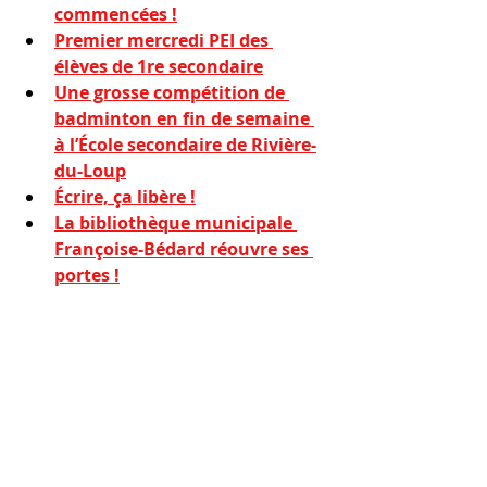
commencées !
Premier mercredi PEI des 
élèves de 1re secondaire
Une grosse compétition de 
badminton en fin de semaine 
à l’École secondaire de Rivière-
du-Loup
Écrire, ça libère !
La bibliothèque municipale 
Françoise-Bédard réouvre ses 
portes !