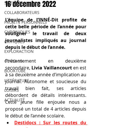
16 décembre 2022
SCIENCES
COLLABORATEURS
L’équipe de l’INNÉ-Dit profite de 
PROJETS PERSONNELS
cette belle période de l’année pour 
CHRONIQUES
souligner le travail de deux 
journalistes impliqués au journal 
CRITIQUES
depuis le début de l’année.
EXPLORACTION
Présentement en deuxième 
COVID-19
secondaire, 
Livia Vaillancourt 
en est 
BOOKTUBE
à sa deuxième année d’implication au 
LITTÉRATURE
journal. Autonome et soucieuse du 
travail bien fait, ses articles 
LOISIRS
débordent de détails intéressants. 
ACTUALITÉ
Cette jeune fille enjouée nous a 
proposé un total de 4 articles depuis 
le début de l’année scolaire.
Destidocs : Sur les routes du 