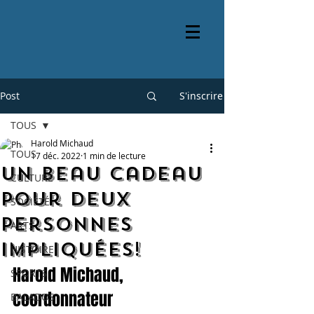
Post
S'inscrire
TOUS
Harold Michaud
TOUS
17 déc. 2022
1 min de lecture
Un beau cadeau
CULTURE
pour deux
SOCIÉTÉ
personnes
ARTS
impliquées!
HISTOIRE
Harold Michaud, 
SPORTS
coordonnateur
BALADOS