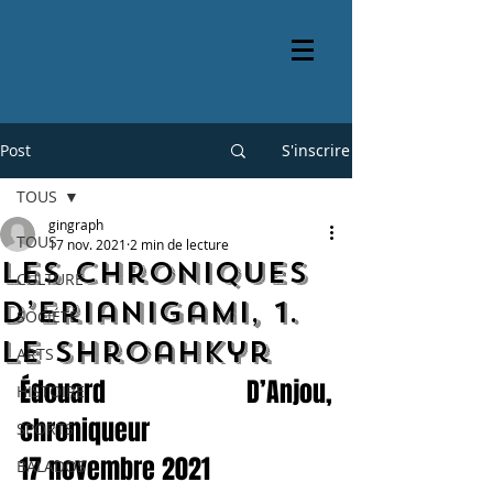
Post
S'inscrire
TOUS
gingraph
TOUS
17 nov. 2021
2 min de lecture
Les chroniques
CULTURE
d’Erianigami, 1.
SOCIÉTÉ
Le Shroahkyr
ARTS
Édouard D’Anjou, 
HISTOIRE
chroniqueur 
SPORTS
17 novembre 2021
BALADOS