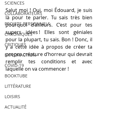
SCIENCES
Salut moi ! Oui, moi Édouard, je suis 
COLLABORATEURS
là pour te parler. Tu sais très bien 
PROJETS PERSONNELS
pourquoi d’ailleurs. C’est pour tes 
supers idées ! Elles sont géniales 
CHRONIQUES
pour la plupart, tu sais. Bon ! Donc, il 
CRITIQUES
y a cette idée à propos de créer ta 
propre créature d’horreur qui devrait 
EXPLORACTION
remplir tes conditions et avec 
COVID-19
laquelle on va commencer ! 
BOOKTUBE
LITTÉRATURE
LOISIRS
ACTUALITÉ