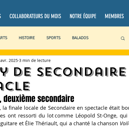
S
COLLABORATEURS DU MOIS
NOTRE ÉQUIPE
MEMBRES
ARTS
HISTOIRE
SPORTS
BALADOS
 avr. 2025
3 min de lecture
PROJETS PERSONNELS
CHRONIQUES
CRITIQUES
ry de secondaire
acle
BOOKTUBE
LITTÉRATURE
LOISIRS
ACTUALITÉ
l, deuxième secondaire
 la finale locale de Secondaire en spectacle était bou
tes ont ressorti du lot comme Léopold St-Onge, qui a
 guitare et Élie Thériault, qui a chanté la chanson 
Voil