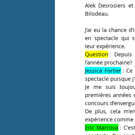
Alek Desrosiers et
Bilodeau.  
J’ai eu la chance d
en spectacle qui s
leur expérience. 
Question
 : Depuis
l’année prochaine? 
Jessica Fortier
 : Ce
spectacle puisque j
Je me suis toujou
premières années d
concours d’envergur
De plus, cela m’en
expérience comme ce
Eric Marcoux
 : C'e