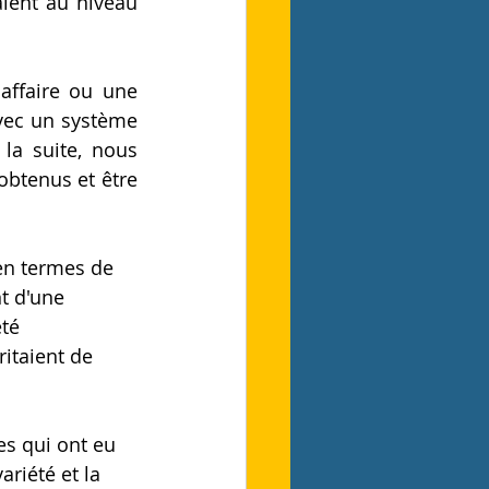
alent au niveau 
affaire ou une 
vec un système 
la suite, nous 
btenus et être 
 en termes de 
nt d'une 
té 
itaient de 
tes qui ont eu 
ariété et la 