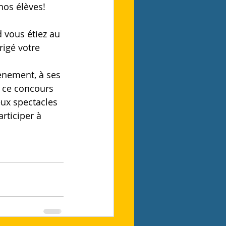
nos élèves! 
 vous étiez au 
rigé votre 
ènement, à ses 
s ce concours 
ux spectacles 
rticiper à 