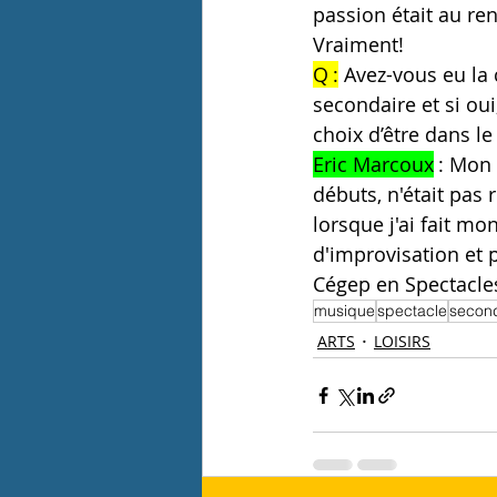
passion était au ren
Vraiment! 
Q :
 Avez-vous eu la
secondaire et si ou
choix d’être dans le 
Eric Marcoux
 : Mon
débuts, n'était pas
lorsque j'ai fait m
d'improvisation et p
Cégep en Spectacles
musique
spectacle
second
ARTS
LOISIRS