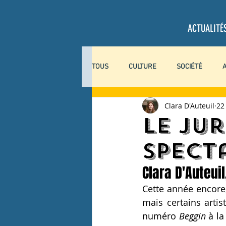
ACTUALITÉ
TOUS
CULTURE
SOCIÉTÉ
Clara D'Auteuil
22
SCIENCES
COLLABORATEURS
Le Ju
spect
EXPLORACTION
COVID-19
Clara D'Auteui
Cette année encore,
mais certains artis
numéro 
Beggin
 à la