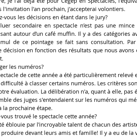
re, je l'ai déjà été pour Cégep en Spectacles, l'équiv
s l'invitation l'an prochain, j'accepterai volontiers. 
vous les décisions en étant dans le jury? 
aluer secondaire en spectacle n’est pas une mince 
asant autour d’un café muffin. Il y a des catégories a
mul de ce pointage se fait sans consultation. Par 
décision en fonction des résultats que nous avons o
.  
uger les numéros? 
spectacle de cette année a été particulièrement relevé
a difficulté à classer certains numéros. Les critères so
re évaluation. La délibération n'a, quant à elle, pas é
ble des juges s'entendaient sur les numéros qui mér
à la prochaine étape. 
ous trouvé le spectacle cette année? 
 été éblouie par l’incroyable talent de chacun des artis
produire devant leurs amis et famille! Il y a eu de la v