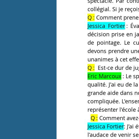
spectacle. Par cont
collégial. Si je reçoi
Q :
 Comment prenez-
Jessica Fortier
 : Év
décision prise en j
de pointage. Le cu
devons prendre une 
unanimes à cet effet
Q :
  Est-ce dur de j
Eric Marcoux
 : Le 
qualité. J'ai eu de l
grande aide dans not
compliquée. L'ensem
représenter l'école 
Q :
 Comment avez-v
Jessica Fortier
: J’ai
l’audace de venir se 