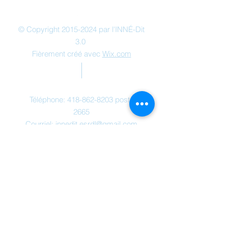
© Copyright
2015-2024
par l'INNÉ-Dit
3.0
Fièrement créé avec
Wix.com
Contactez-nous
Téléphone:
418-862-8203
poste
2665
Courriel:
innedit.esrdl@gmail.com
Adresse
320, rue Saint-Pierre
Rivière-du-Loup, Québec, CA