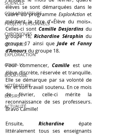
SCIENCES
élèves se sont démarquées dans le 
COLLABORATEURS
cadre du programme 
ExplorAction 
et 
méritent le titre d’«Élève du mois». 
PROJETS PERSONNELS
Celles-ci sont 
Camille Desjardins
 du 
CHRONIQUES
groupe 16, 
Richardine Séraphin
 du 
groupe 17 ainsi que 
Jade et Fanny 
CRITIQUES
d’Amours 
du groupe 18.
EXPLORACTION
COVID-19
Pour commencer, 
Camille
 est une 
élève discrète, réservée et tranquille. 
BOOKTUBE
Elle se démarque par sa volonté de 
LITTÉRATURE
fer et son travail soutenu. En ce mois 
de février, celle-ci mérite la 
LOISIRS
reconnaissance de ses professeurs. 
ACTUALITÉ
Bravo Camille!
Ensuite, 
Richardine
 épate 
littéralement tous ses enseignants 