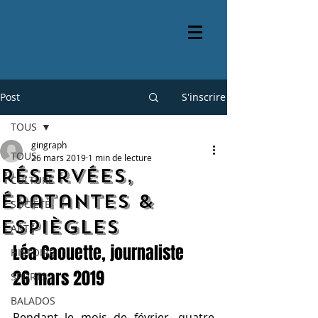
Post
S'inscrire
TOUS
gingraph
TOUS
26 mars 2019
1 min de lecture
Réservées,
CULTURE
épatantes &
SOCIÉTÉ
espiègles
ARTS
Léa Caouette, journaliste
HISTOIRE
26 mars 2019
SPORTS
BALADOS
Pendant le mois de février, quatre 