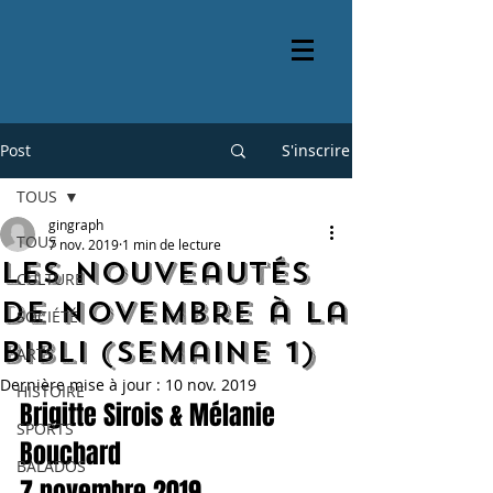
Post
S'inscrire
TOUS
gingraph
TOUS
7 nov. 2019
1 min de lecture
Les nouveautés
CULTURE
de novembre à la
SOCIÉTÉ
bibli (semaine 1)
ARTS
Dernière mise à jour :
10 nov. 2019
HISTOIRE
Brigitte Sirois & Mélanie 
SPORTS
Bouchard
BALADOS
7 novembre 2019