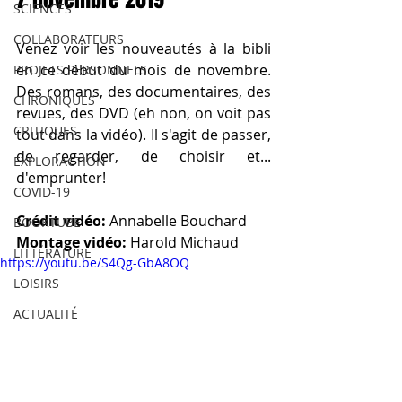
SCIENCES
COLLABORATEURS
Venez voir les nouveautés à la bibli 
en ce début du mois de novembre. 
PROJETS PERSONNELS
Des romans, des documentaires, des 
CHRONIQUES
revues, des DVD (eh non, on voit pas 
CRITIQUES
tout dans la vidéo). Il s'agit de passer, 
de regarder, de choisir et... 
EXPLORACTION
d'emprunter! 
COVID-19
Crédit vidéo:
 Annabelle Bouchard
BOOKTUBE
Montage vidéo: 
Harold Michaud
LITTÉRATURE
https://youtu.be/S4Qg-GbA8OQ
LOISIRS
ACTUALITÉ