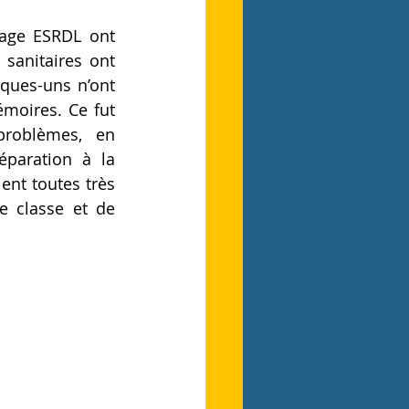
age ESRDL ont 
sanitaires ont 
ues-uns n’ont 
oires. Ce fut 
roblèmes, en 
paration à la 
ent toutes très 
 classe et de 