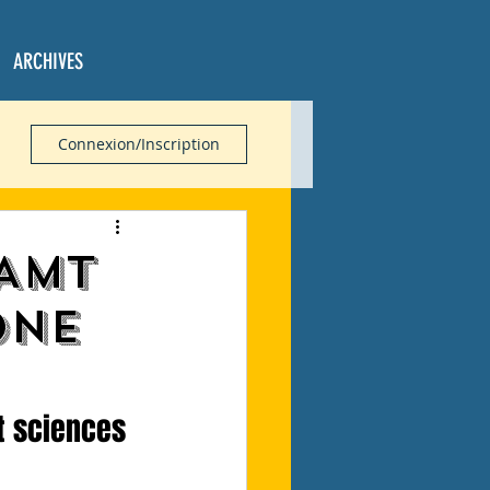
ARCHIVES
Connexion/Inscription
AMT
one
t sciences 