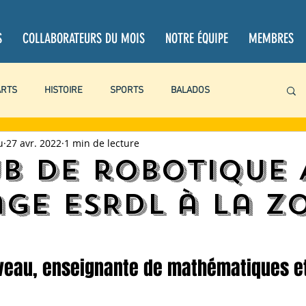
S
COLLABORATEURS DU MOIS
NOTRE ÉQUIPE
MEMBRES
ARTS
HISTOIRE
SPORTS
BALADOS
u
27 avr. 2022
1 min de lecture
PROJETS PERSONNELS
CHRONIQUES
CRITIQUES
ub de robotique 
ge ESRDL à la Z
BOOKTUBE
LITTÉRATURE
LOISIRS
ACTUALITÉ
aveau, enseignante de mathématiques e