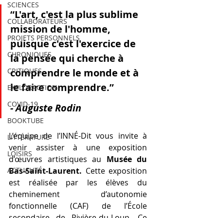
SCIENCES
“L'art, c'est la plus sublime 
COLLABORATEURS
mission de l'homme, 
PROJETS PERSONNELS
puisque c'est l'exercice de 
CHRONIQUES
la pensée qui cherche à 
CRITIQUES
comprendre le monde et à 
le faire comprendre.” 
EXPLORACTION
COVID-19
- Auguste Rodin
BOOKTUBE
L’équipe de l’INNÉ-Dit vous invite à 
LITTÉRATURE
venir assister à une exposition 
LOISIRS
d’œuvres artistiques au 
Musée du 
ACTUALITÉ
Bas-Saint-Laurent. 
Cette exposition 
est réalisée par les élèves du 
cheminement d’autonomie 
fonctionnelle (CAF) de l’École 
secondaire de Rivière-du-Loup. Ce 