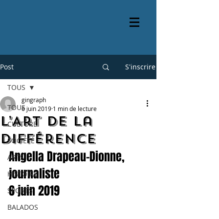
Post
S'inscrire
TOUS
gingraph
TOUS
6 juin 2019
1 min de lecture
L’Art de la
CULTURE
Différence
SOCIÉTÉ
Angella Drapeau-Dionne, 
ARTS
journaliste
HISTOIRE
6 juin 2019
SPORTS
BALADOS