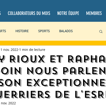
S
COLLABORATEURS DU MOIS
NOTRE ÉQUIPE
MEMBRES
ARTS
HISTOIRE
SPORTS
BALADOS
11 nov. 2022
1 min de lecture
PROJETS PERSONNELS
CHRONIQUES
CRITIQUES
y Rioux et Rapha
oin nous parlen
BOOKTUBE
LITTÉRATURE
LOISIRS
ACTUALITÉ
ison exceptionne
uerriers de l'ES
 nov. 2022