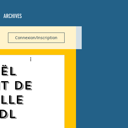
ARCHIVES
Connexion/Inscription
ël
t de
lle
RDL