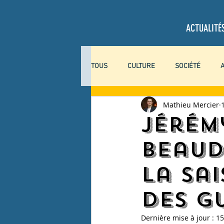
ACTUALITÉ
TOUS
CULTURE
SOCIÉTÉ
Mathieu Mercier
SCIENCES
COLLABORATEURS
Jérém
Beaud
EXPLORACTION
COVID-19
la sa
des G
Dernière mise à jour :
15