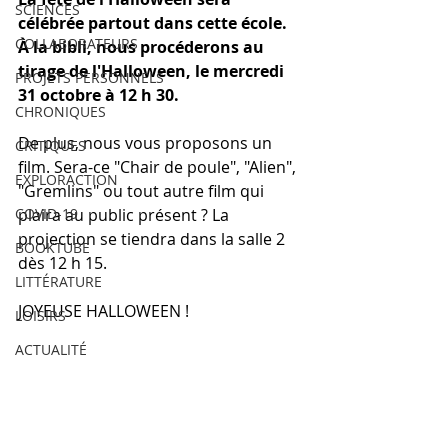
SCIENCES
célébrée partout dans cette école. 
COLLABORATEURS
À la bibli, nous procéderons au 
tirage de l'Halloween, le mercredi 
PROJETS PERSONNELS
31 octobre à 12 h 30.
CHRONIQUES
De plus, nous vous proposons un 
CRITIQUES
film. Sera-ce "Chair de poule", "Alien", 
EXPLORACTION
"Gremlins" ou tout autre film qui 
COVID-19
plaira au public présent ? La 
projection se tiendra dans la salle 2 
BOOKTUBE
dès 12 h 15. 
LITTÉRATURE
JOYEUSE HALLOWEEN !
LOISIRS
ACTUALITÉ