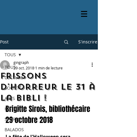
Post
S'inscrire
TOUS
gingraph
TOUS
29 oct. 2018
1 min de lecture
Frissons
CULTURE
d'horreur le 31 à
SOCIÉTÉ
la bibli !
ARTS
Brigitte Sirois, bibliothécaire
HISTOIRE
29 octobre 2018
SPORTS
BALADOS
La fête de l'Halloween sera 