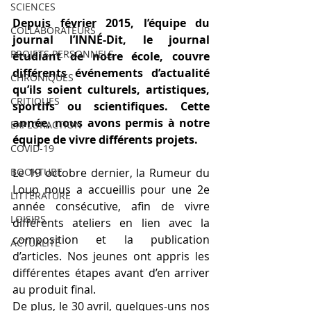
SCIENCES
Depuis février 2015, l’équipe du 
COLLABORATEURS
journal l’INNÉ-Dit, le journal 
PROJETS PERSONNELS
étudiant de notre école, couvre 
différents événements d’actualité 
CHRONIQUES
qu’ils soient culturels, artistiques, 
CRITIQUES
sportifs ou scientifiques. Cette 
année, nous avons permis à notre 
EXPLORACTION
équipe de vivre différents projets.
COVID-19
BOOKTUBE
Le 19 octobre dernier, la Rumeur du 
Loup nous a accueillis pour une 2e 
LITTÉRATURE
année consécutive, afin de vivre 
LOISIRS
différents ateliers en lien avec la 
composition et la publication 
ACTUALITÉ
d’articles. Nos jeunes ont appris les 
différentes étapes avant d’en arriver 
au produit final.
De plus, le 30 avril, quelques-uns nos 