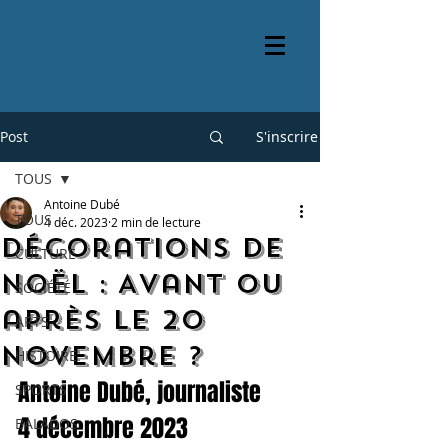
Post
S'inscrire
TOUS
Antoine Dubé
TOUS
4 déc. 2023
2 min de lecture
Décorations de
CULTURE
Noël : Avant ou
SOCIÉTÉ
après le 20
ARTS
novembre ?
HISTOIRE
Antoine Dubé, journaliste
SPORTS
4 décembre 2023
BALADOS