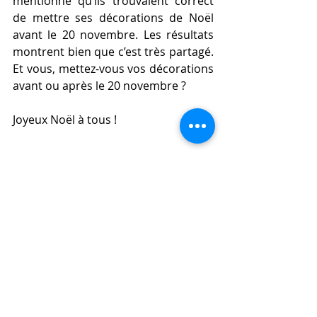
mentionné qu’ils trouvaient correct 
de mettre ses décorations de Noël 
avant le 20 novembre. Les résultats 
montrent bien que c’est très partagé. 
Et vous, mettez-vous vos décorations 
avant ou après le 20 novembre ?
Joyeux Noël à tous !
Source d'image du sapin du 
Trafalgar square :
https://commons.wikimedia.org/wiki/
File:Trafalgar_Square_Christmas_tree
_2011_at_night.JPG?uselang=fr
Source d’information :
https://www.nationalgeographic.fr/hi
stoire/culture-histoire-paienne-
tradition-sapin-noel