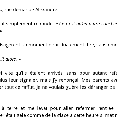
»
,
 me demande Alexandre.
tout simplement répondu
. 
« 
Ce n’est qu’un autre cauchem
»
isagèrent un moment pour finalement dire
, sans émo
it alors.
 »
si vite qu’ils étaient arrivés, sans pour autant ref
ulus leur 
signaler, mais j’y renonçai. 
Mes parents 
av
r tout ce raffut.
 Je ne voulais guère les déranger de
 à terre et me levai pour aller refermer l’entrée
r était gelé comme de la glace à cette heure si matina