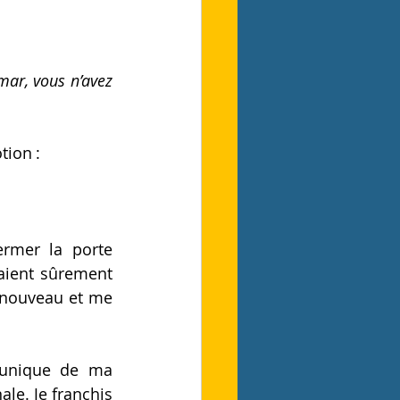
ar, vous n’avez 
tion : 
ermer la porte 
aient sûrement 
 nouveau et me 
 unique de ma 
le. Je franchis 