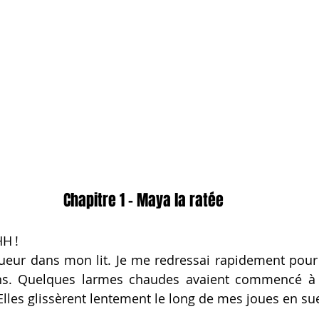
Chapitre 1 – Maya la ratée 
HH
 !
ueur dans mon lit. Je me redress
ai 
rapidement pour 
ins. Quelques larmes chaudes 
avaient commencé 
à
lles gliss
èr
ent lentement le long de mes joues en sue