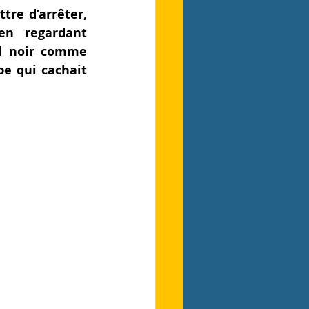
re d’arrêter, 
n regardant 
l noir comme 
pe qui cachait 