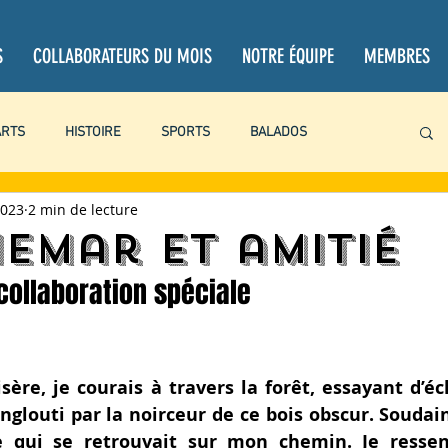
S
COLLABORATEURS DU MOIS
NOTRE ÉQUIPE
MEMBRES
ARTS
HISTOIRE
SPORTS
BALADOS
2023
2 min de lecture
PROJETS PERSONNELS
CHRONIQUES
CRITIQUES
emar et amitié
 collaboration spéciale
BOOKTUBE
LITTÉRATURE
LOISIRS
ACTUALITÉ
sère, je courais à travers la forêt, essayant d’é
englouti par la noirceur de ce bois obscur. Soudain
 qui 
se retrouvait sur mon chemin
. Je ressen