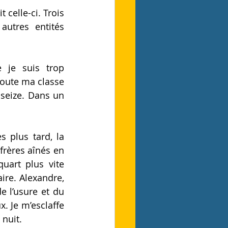
it
 celle-ci. Trois 
autres entités 
 je suis trop 
 toute ma classe 
 seize. Dans un 
s plus tard, la 
rères aînés en 
uart plus vite 
re. Alexandre, 
e l’usure et du 
 Je m’esclaffe 
 nuit.