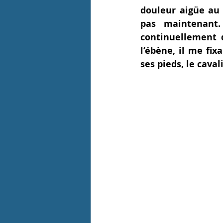
douleur aigüe au 
pas maintenant.
continuellement d
l’ébène, il me fix
ses pieds, le cava