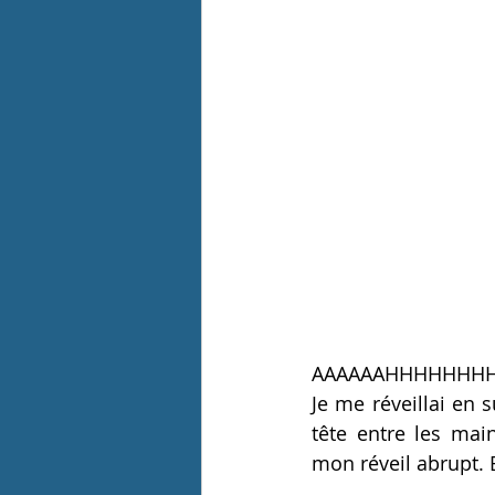
AAAAAAHHHHHHH
Je me réveill
ai 
en s
tête entre les ma
mon réveil abrupt. E