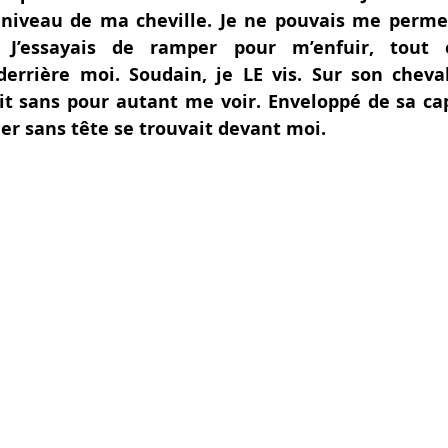
niveau de ma cheville. Je ne pouvais me permett
 J’essayais de ramper pour m’enfuir, tout e
errière moi. Soudain, je LE vi
s
. Sur son cheva
ait sans pour autant me voir. Envelopp
é 
de sa ca
lier sans tête se trouvait devant moi.