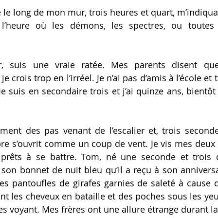
e le long de mon mur, trois heures et quart, m’indiqu
a
l’heure où les démons, les spectres, ou tout
es
 
r, suis une vraie ratée. Mes parents disent que
e crois trop en l’irréel. Je n’ai pas d’amis à l’école et
e suis en secondaire trois et j’ai quinze ans, bientôt
ement 
des pas venant de l’escalier
 et, trois seconde
re s’ouvr
it
 comme un coup de vent. Je vis mes deux f
prêt
s
 à se battre. Tom, né une seconde et trois q
 son bonnet de nuit bleu qu’il a reçu à son anniversai
ses pantoufles de girafes garni
e
s de saleté à cause d
t les cheveux en bataille et des poches sous les yeux.
es voyant. Mes frères ont une allure étrange durant la