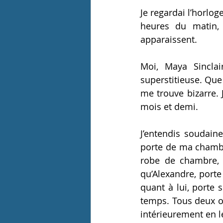
Je regard
ai
 l’horlog
heures du matin, 
apparaissent. 
Moi, Maya Sinclai
superstitieuse. Que j
me trouve bizarre. J
mois et demi. 
J’entend
is
 soudain
porte de ma chamb
robe de chambre, 
qu’Alexandre, porte
quant à lui, porte 
temps. Tous deux on
intérieurement en l