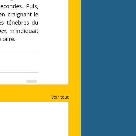
condes. Puis, 
n craignant le 
es ténèbres du 
i
e»,
 m’indiquait 
 taire.
Voir tout