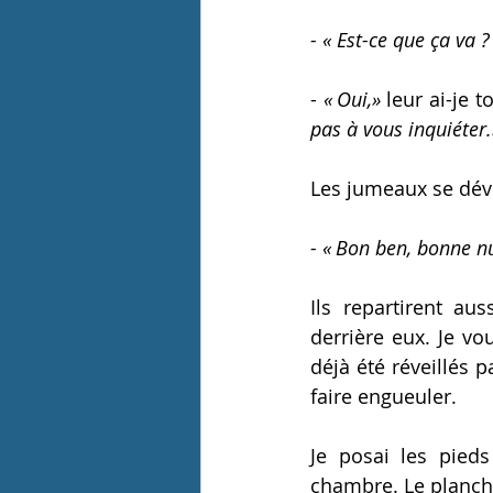
- 
« 
Est-ce que ça va ?
- 
« Oui,»
leur ai-je 
pas à vous inquiéter.
Les jumeaux se dév
- « 
Bon ben, bonne nu
Ils repartirent aus
derrière eux. Je vo
déjà été réveillés pa
faire engueuler. 
Je posai les pieds
chambre. Le planche