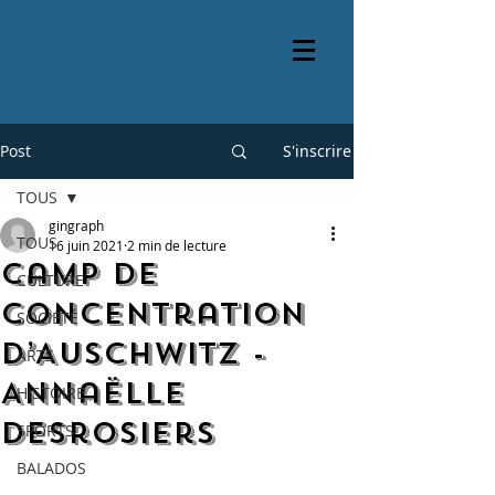
Post
S'inscrire
TOUS
gingraph
TOUS
16 juin 2021
2 min de lecture
Camp de
CULTURE
concentration
SOCIÉTÉ
d’Auschwitz -
ARTS
Annaëlle
HISTOIRE
Desrosiers
SPORTS
BALADOS