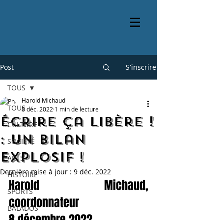
Post
S'inscrire
TOUS
Harold Michaud
TOUS
8 déc. 2022
1 min de lecture
Écrire ça libère !
CULTURE
: Un bilan
SOCIÉTÉ
explosif !
ARTS
Dernière mise à jour :
9 déc. 2022
HISTOIRE
Harold Michaud, 
SPORTS
coordonnateur
BALADOS
8 décembre 2022