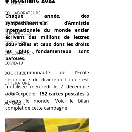
SCIENCES
COLLABORATEURS
Chaque année, des 
sympathisant·e·s d’Amnistie 
PROJETS PERSONNELS
internationale du monde entier 
CHRONIQUES
écrivent des millions de lettres 
CRITIQUES
pour celles et ceux dont les droits 
les plus fondamentaux sont 
EXPLORACTION
bafoués.
COVID-19
La communauté de l’École 
BOOKTUBE
secondaire de Rivière-du-Loup s’est 
LITTÉRATURE
mobilisée mercredi le 7 décembre 
LOISIRS
pour expédier 
152 cartes postales
 à 
travers le monde. Voici le bilan 
ACTUALITÉ
complet de cette campagne :