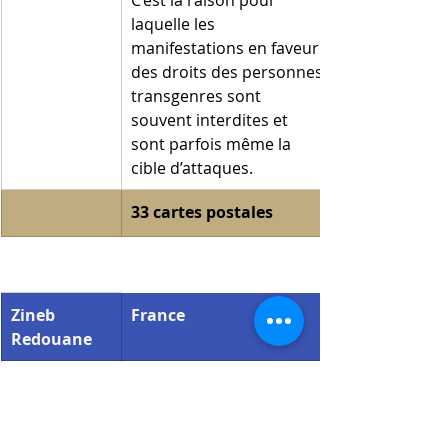
laquelle les 
manifestations en faveur 
des droits des personnes
transgenres sont 
souvent interdites et 
sont parfois même la 
cible d’attaques.
33 cartes postales
Zineb 
France
Redouane
​Zineb Redouane est la victime de l’util
imprudente d’une grenade lacrymogène. 
quatre ans après, l’enquête sur sa m